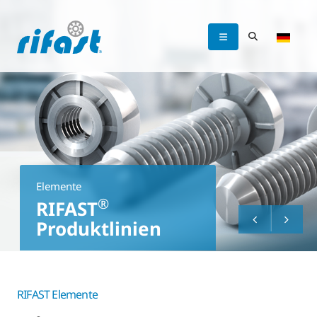
Elemente
®
RIFAST
Produktlinien
RIFAST Elemente