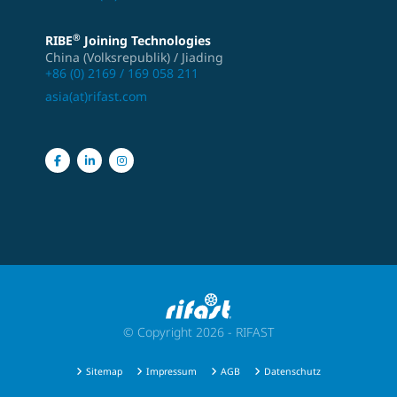
®
RIBE
Joining Technologies
China (Volksrepublik) / Jiading
+86 (0) 2169 / 169 058 211
asia(at)rifast.com
© Copyright 2026 - RIFAST
Sitemap
Impressum
AGB
Datenschutz