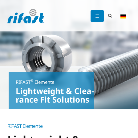
®
RIFAST
Elemente
Lightweight & Clea-
rance Fit Solutions
RIFAST Elemente